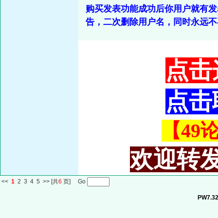
购买发表功能成功后你用户就有发
告，二次删除用户名，同时永远不
点击
点击
【49论
欢迎转发
<<
1
2
3
4
5
>>
[共
6
页] Go
PW7.