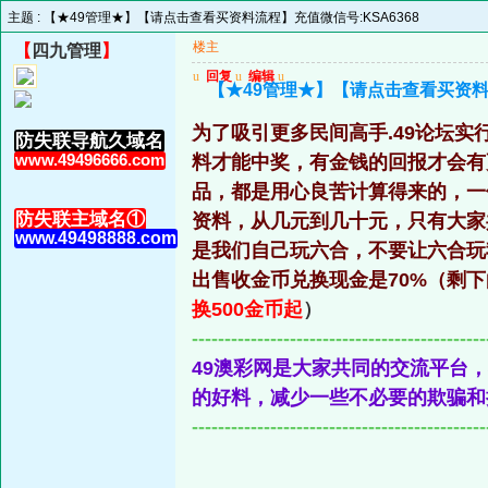
主题 :
【★49管理★】【请点击查看买资料流程】充值微信号:KSA6368
楼主
【
四九管理
】
u
回复
u
编辑
u
【★49管理★】【请点击查看买资料流
为了吸引更多民间高手.49论坛
防失联导航久域名
www.49496666.com
料才能中奖，有金钱的回报才会有
品，都是用心良苦计算得来的，一
防失联主域名①
资料，从几元到几十元，只有大家
www.49498888.com
是我们自己玩六合，不要让六合玩
出售收金币兑换现金是70%（剩
换500金币起
）
---------------------------------------------
49澳彩网是大家共同的交流平台
的好料，减少一些不必要的欺骗和
---------------------------------------------