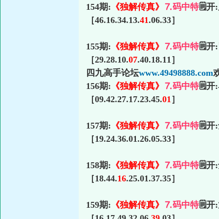
154期:
《独解传真》
⒎码中特
🗒开
［46.16.34.13.
41
.06.33］
155期:
《独解传真》
⒎码中特
🗒开
［29.28.10.
07
.40.18.11］
四九高手论坛
www.49498888.com
156期:
《独解传真》
⒎码中特
🗒开
［09.42.27.17.23.45.
01
］
157期:
《独解传真》
⒎码中特
🗒开
［19.24.36.01.26.05.33］
158期:
《独解传真》
⒎码中特
🗒开
［18.44.
16
.25.01.37.35］
159期:
《独解传真》
⒎码中特
🗒开
［16.17.49.32.06.
39
.03］