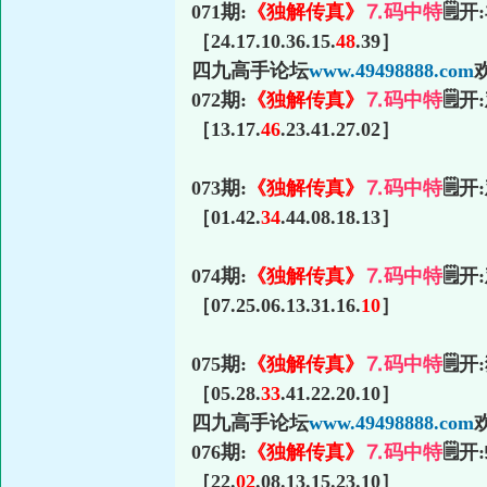
071期:
《独解传真》
⒎码中特
🗒开
［24.17.10.36.15.
48
.39］
四九高手论坛
www.49498888.com
072期:
《独解传真》
⒎码中特
🗒开
［13.17.
46
.23.41.27.02］
073期:
《独解传真》
⒎码中特
🗒开
［01.42.
34
.44.08.18.13］
074期:
《独解传真》
⒎码中特
🗒开
［07.25.06.13.31.16.
10
］
075期:
《独解传真》
⒎码中特
🗒开
［05.28.
33
.41.22.20.10］
四九高手论坛
www.49498888.com
076期:
《独解传真》
⒎码中特
🗒开
［22.
02
.08.13.15.23.10］