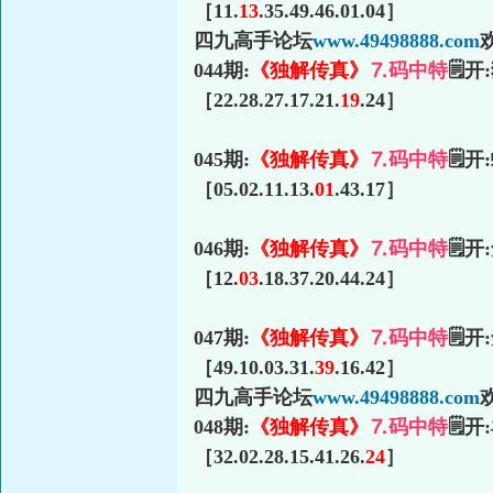
［11.
13
.35.49.46.01.04］
四九高手论坛
www.49498888.com
044期:
《独解传真》
⒎码中特
🗒开
［22.28.27.17.21.
19
.24］
045期:
《独解传真》
⒎码中特
🗒开
［05.02.11.13.
01
.43.17］
046期:
《独解传真》
⒎码中特
🗒开
［12.
03
.18.37.20.44.24］
047期:
《独解传真》
⒎码中特
🗒开
［49.10.03.31.
39
.16.42］
四九高手论坛
www.49498888.com
048期:
《独解传真》
⒎码中特
🗒开
［32.02.28.15.41.26.
24
］