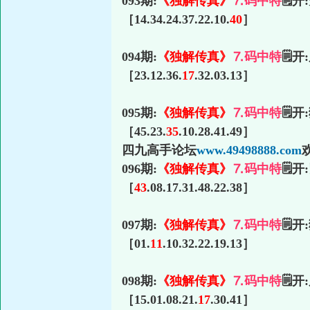
093期:
《独解传真》
⒎码中特
🗒开
［14.34.24.37.22.10.
40
］
094期:
《独解传真》
⒎码中特
🗒开
［23.12.36.
17
.32.03.13］
095期:
《独解传真》
⒎码中特
🗒开
［45.23.
35
.10.28.41.49］
四九高手论坛
www.49498888.com
096期:
《独解传真》
⒎码中特
🗒开
［
43
.08.17.31.48.22.38］
097期:
《独解传真》
⒎码中特
🗒开
［01.
11
.10.32.22.19.13］
098期:
《独解传真》
⒎码中特
🗒开
［15.01.08.21.
17
.30.41］