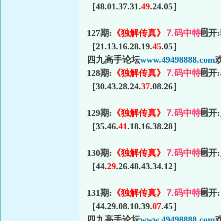
［48.01.37.31.
49
.24.05］
127期:
《独解传真》
⒎码中特
🗒开
［21.13.16.28.19.
45
.05］
四九高手论坛
www.49498888.com
128期:
《独解传真》
⒎码中特
🗒开
［30.43.28.24.
37
.08.26］
129期:
《独解传真》
⒎码中特
🗒开
［35.46.
41
.18.16.38.28］
130期:
《独解传真》
⒎码中特
🗒开
［44.
29
.26.48.43.34.12］
131期:
《独解传真》
⒎码中特
🗒开
［44.29.08.10.39.
07
.45］
四九高手论坛
www.49498888.com