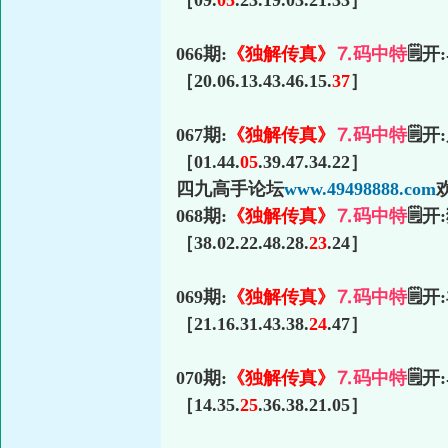
［09.
05
.23.19.03.21.33］
066期:
《独解传真》
⒎码中特
🗒开
［20.06.13.43.46.15.
37
］
067期:
《独解传真》
⒎码中特
🗒开
［01.44.
05
.39.47.34.22］
四九高手论坛
www.49498888.com
068期:
《独解传真》
⒎码中特
🗒开
［38.02.22.48.28.
23
.24］
069期:
《独解传真》
⒎码中特
🗒开
［21.16.31.43.38.
24
.47］
070期:
《独解传真》
⒎码中特
🗒开
［14.35.
25
.36.38.21.05］