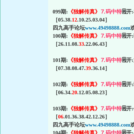
099期:
《独解传真》
⒎码中特
🗒开
［05.38.
12
.10.25.03.04］
四九高手论坛
www.49498888.com
100期:
《独解传真》
⒎码中特
🗒开
［26.11.08.
33
.22.06.43］
101期:
《独解传真》
⒎码中特
🗒开
［07.38.08.47.
39
.36.14］
102期:
《独解传真》
⒎码中特
🗒开
［06.34.
20
.12.05.08.23］
103期:
《独解传真》
⒎码中特
🗒开
［
06
.01.36.38.42.12.26］
四九高手论坛
www.49498888.com
104期:
《独解传真》
⒎码中特
🗒开