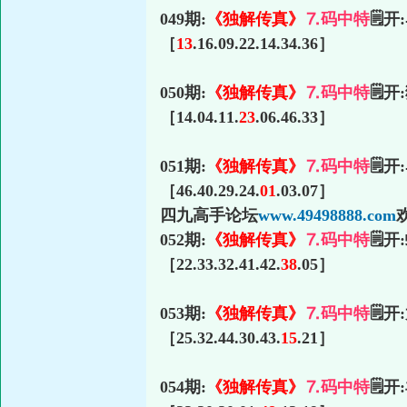
049期:
《独解传真》
⒎码中特
🗒开
［
13
.16.09.22.14.34.36］
050期:
《独解传真》
⒎码中特
🗒开
［14.04.11.
23
.06.46.33］
051期:
《独解传真》
⒎码中特
🗒开
［46.40.29.24.
01
.03.07］
四九高手论坛
www.49498888.com
052期:
《独解传真》
⒎码中特
🗒开
［22.33.32.41.42.
38
.05］
053期:
《独解传真》
⒎码中特
🗒开
［25.32.44.30.43.
15
.21］
054期:
《独解传真》
⒎码中特
🗒开