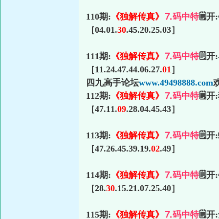
110期:
《独解传真》
⒎码中特
🗒开
［04.01.
30
.45.20.25.03］
111期:
《独解传真》
⒎码中特
🗒开
［11.24.47.44.06.27.
01
］
四九高手论坛
www.49498888.com
112期:
《独解传真》
⒎码中特
🗒开
［47.11.
09
.28.04.45.43］
113期:
《独解传真》
⒎码中特
🗒开
［47.26.45.39.19.
02
.49］
114期:
《独解传真》
⒎码中特
🗒开
［28.
30
.15.21.07.25.40］
115期:
《独解传真》
⒎码中特
🗒开