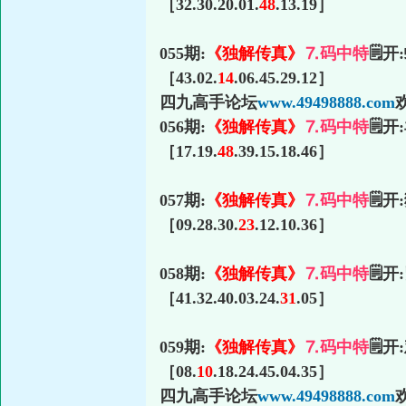
［32.30.20.01.
48
.13.19］
055期:
《独解传真》
⒎码中特
🗒开
［43.02.
14
.06.45.29.12］
四九高手论坛
www.49498888.com
056期:
《独解传真》
⒎码中特
🗒开
［17.19.
48
.39.15.18.46］
057期:
《独解传真》
⒎码中特
🗒开
［09.28.30.
23
.12.10.36］
058期:
《独解传真》
⒎码中特
🗒开
［41.32.40.03.24.
31
.05］
059期:
《独解传真》
⒎码中特
🗒开
［08.
10
.18.24.45.04.35］
四九高手论坛
www.49498888.com