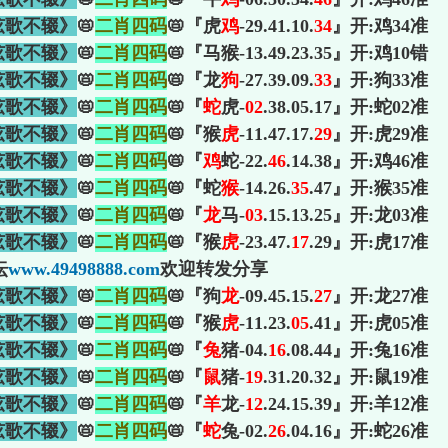
弦歌不辍》
📛
二肖四码
📛『虎
鸡
-29.41.10.
34
』开:鸡34准
弦歌不辍》
📛
二肖四码
📛『马猴-13.49.23.35』开:鸡10错
弦歌不辍》
📛
二肖四码
📛『龙
狗
-27.39.09.
33
』开:狗33准
弦歌不辍》
📛
二肖四码
📛『
蛇
虎-
02
.38.05.17』开:蛇02准
弦歌不辍》
📛
二肖四码
📛『猴
虎
-11.47.17.
29
』开:虎29准
弦歌不辍》
📛
二肖四码
📛『
鸡
蛇-22.
46
.14.38』开:鸡46准
弦歌不辍》
📛
二肖四码
📛『蛇
猴
-14.26.
35
.47』开:猴35准
弦歌不辍》
📛
二肖四码
📛『
龙
马-
03
.15.13.25』开:龙03准
弦歌不辍》
📛
二肖四码
📛『猴
虎
-23.47.
17
.29』开:虎17准
坛
www.49498888.com
欢迎转发分享
弦歌不辍》
📛
二肖四码
📛『狗
龙
-09.45.15.
27
』开:龙27准
弦歌不辍》
📛
二肖四码
📛『猴
虎
-11.23.
05
.41』开:虎05准
弦歌不辍》
📛
二肖四码
📛『
兔
猪-04.
16
.08.44』开:兔16准
弦歌不辍》
📛
二肖四码
📛『
鼠
猪-
19
.31.20.32』开:鼠19准
弦歌不辍》
📛
二肖四码
📛『
羊
龙-
12
.24.15.39』开:羊12准
弦歌不辍》
📛
二肖四码
📛『
蛇
兔-02.
26
.04.16』开:蛇26准