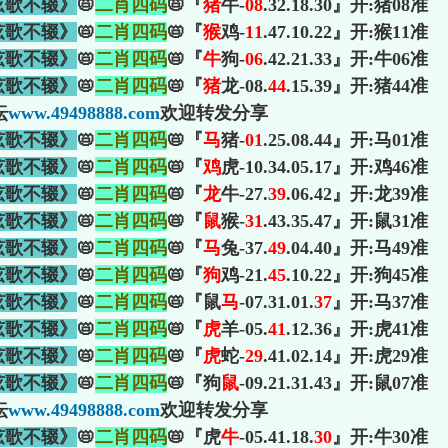
弦歌不辍》
📛
二肖四码
📛『
猪
牛-
08
.32.18.30』开:猪08准
弦歌不辍》
📛
二肖四码
📛『
猴
鸡-
11
.47.10.22』开:猴11准
弦歌不辍》
📛
二肖四码
📛『
牛
狗-
06
.42.21.33』开:牛06准
弦歌不辍》
📛
二肖四码
📛『
猪
龙-08.
44
.15.39』开:猪44准
坛
www.49498888.com
欢迎转发分享
弦歌不辍》
📛
二肖四码
📛『
马
猪-
01
.25.08.44』开:马01准
弦歌不辍》
📛
二肖四码
📛『
鸡
虎-10.34.05.17』开:鸡46准
弦歌不辍》
📛
二肖四码
📛『
龙
牛-27.
39
.06.42』开:龙39准
弦歌不辍》
📛
二肖四码
📛『
鼠
猴-
31
.43.35.47』开:鼠31准
弦歌不辍》
📛
二肖四码
📛『
马
兔-37.
49
.04.40』开:马49准
弦歌不辍》
📛
二肖四码
📛『
狗
鸡-21.
45
.10.22』开:狗45准
弦歌不辍》
📛
二肖四码
📛『鼠
马
-07.31.01.
37
』开:马37准
弦歌不辍》
📛
二肖四码
📛『
虎
羊-05.
41
.12.36』开:虎41准
弦歌不辍》
📛
二肖四码
📛『
虎
蛇-
29
.41.02.14』开:虎29准
弦歌不辍》
📛
二肖四码
📛『狗
鼠
-09.21.31.43』开:鼠07准
坛
www.49498888.com
欢迎转发分享
弦歌不辍》
📛
二肖四码
📛『虎
牛
-05.41.18.
30
』开:牛30准