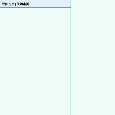
 |
返回首页
|
关闭本页