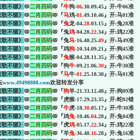
弦歌不辍》
📛
二肖四码
📛『
牛
狗-
06
.30.09.45』开:牛06准
弦歌不辍》
📛
二肖四码
📛『
马
鸡-
01
.49.10.46』开:马01准
弦歌不辍》
📛
二肖四码
📛『
兔
龙-04.
28
.03.15』开:兔28准
弦歌不辍》
📛
二肖四码
📛『兔
鸡
-04.28.
22
.34』开:鸡22准
弦歌不辍》
📛
二肖四码
📛『兔
马
-16.40.25.
49
』开:马49准
弦歌不辍》
📛
二肖四码
📛『鸡
狗
-10.34.09.21』开:狗45准
弦歌不辍》
📛
二肖四码
📛『
兔
猴-04.28.11.35』开:兔16准
弦歌不辍》
📛
二肖四码
📛『狗
牛
-09.21.06.
30
』开:牛30准
弦歌不辍》
📛
二肖四码
📛『
马
牛-
01
.25.18.30』开:马01准
坛
www.49498888.com
欢迎转发分享
弦歌不辍》
📛
二肖四码
📛『
狗
羊-21.33.12.48』开:狗09准
弦歌不辍》
📛
二肖四码
📛『虎猴-17.29.23.35』开:蛇02错
弦歌不辍》
📛
二肖四码
📛『
牛
虎-18.
30
.05.17』开:牛30准
弦歌不辍》
📛
二肖四码
📛『鸡
兔
-10.46.
04
.28』开:兔04准
弦歌不辍》
📛
二肖四码
📛『虎
鸡
-05.17.
22
.34』开:鸡22准
弦歌不辍》
📛
二肖四码
📛『羊
兔
-36.48.
16
.28』开:兔16准