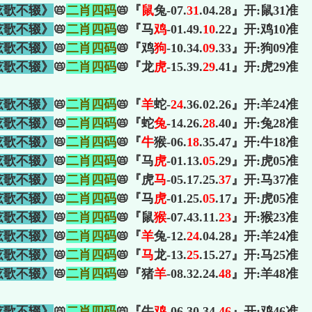
弦歌不辍》
📛
二肖四码
📛『
鼠
兔-07.
31
.04.28』开:鼠31准
弦歌不辍》
📛
二肖四码
📛『马
鸡
-01.49.
10
.22』开:鸡10准
弦歌不辍》
📛
二肖四码
📛『鸡
狗
-10.34.
09
.33』开:狗09准
弦歌不辍》
📛
二肖四码
📛『龙
虎
-15.39.
29
.41』开:虎29准
弦歌不辍》
📛
二肖四码
📛『
羊
蛇-
24
.36.02.26』开:羊24准
弦歌不辍》
📛
二肖四码
📛『蛇
兔
-14.26.
28
.40』开:兔28准
弦歌不辍》
📛
二肖四码
📛『
牛
猴-06.
18
.35.47』开:牛18准
弦歌不辍》
📛
二肖四码
📛『马
虎
-01.13.
05
.29』开:虎05准
弦歌不辍》
📛
二肖四码
📛『虎
马
-05.17.25.
37
』开:马37准
弦歌不辍》
📛
二肖四码
📛『马
虎
-01.25.
05
.17』开:虎05准
弦歌不辍》
📛
二肖四码
📛『鼠
猴
-07.43.11.
23
』开:猴23准
弦歌不辍》
📛
二肖四码
📛『
羊
兔-12.
24
.04.28』开:羊24准
弦歌不辍》
📛
二肖四码
📛『
马
龙-13.
25
.15.27』开:马25准
弦歌不辍》
📛
二肖四码
📛『猪
羊
-08.32.24.
48
』开:羊48准
弦歌不辍》
📛
二肖四码
📛『牛
鸡
-06.30.34.
46
』开:鸡46准