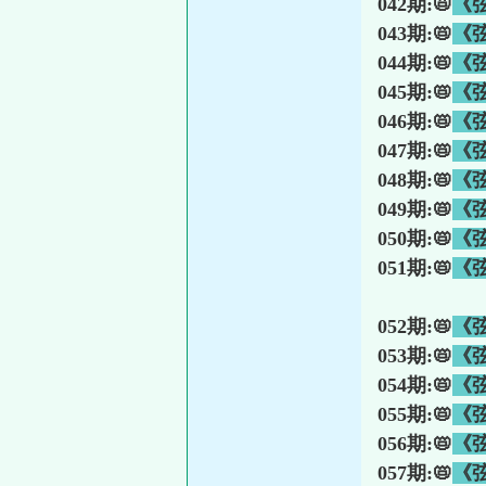
042期:📛
《
043期:📛
《
044期:📛
《
045期:📛
《
046期:📛
《
047期:📛
《
048期:📛
《
049期:📛
《
050期:📛
《
051期:📛
《
052期:📛
《
053期:📛
《
054期:📛
《
055期:📛
《
056期:📛
《
057期:📛
《