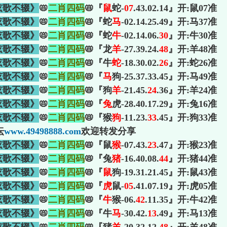
弦歌不辍》
📛
二肖四码
📛『
鼠
蛇-
07
.43.02.14』开:鼠07准
弦歌不辍》
📛
二肖四码
📛『蛇
马
-02.14.25.49』开:马37准
弦歌不辍》
📛
二肖四码
📛『蛇
牛
-02.14.06.
30
』开:牛30准
弦歌不辍》
📛
二肖四码
📛『龙
羊
-27.39.24.
48
』开:羊48准
弦歌不辍》
📛
二肖四码
📛『牛
蛇
-18.30.02.
26
』开:蛇26准
弦歌不辍》
📛
二肖四码
📛『
马
狗-25.37.33.45』开:马49准
弦歌不辍》
📛
二肖四码
📛『狗
羊
-21.45.
24
.36』开:羊24准
弦歌不辍》
📛
二肖四码
📛『
兔
虎-28.40.17.29』开:兔16准
弦歌不辍》
📛
二肖四码
📛『猴
狗
-11.23.
33
.45』开:狗33准
坛
www.49498888.com
欢迎转发分享
弦歌不辍》
📛
二肖四码
📛『鼠
猴
-07.43.
23
.47』开:猴23准
弦歌不辍》
📛
二肖四码
📛『兔
猪
-16.40.08.
44
』开:猪44准
弦歌不辍》
📛
二肖四码
📛『
鼠
狗-19.31.21.45』开:鼠43准
弦歌不辍》
📛
二肖四码
📛『
虎
鼠-
05
.41.07.19』开:虎05准
弦歌不辍》
📛
二肖四码
📛『
牛
猴-06.
42
.11.35』开:牛42准
弦歌不辍》
📛
二肖四码
📛『牛
马
-30.42.
13
.49』开:马13准