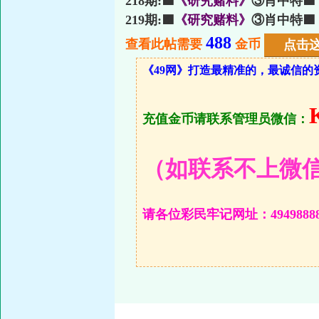
218期:🟪
《研究赌料》
③肖中特🟪
219期:🟪
《研究赌料》
③肖中特🟪
488
查看此帖需要
金币
《49网》打造最精准的，最诚信的
充值金币请联系管理员微信：
（
如联系不上微信，
请各位彩民牢记网址：49498888.c