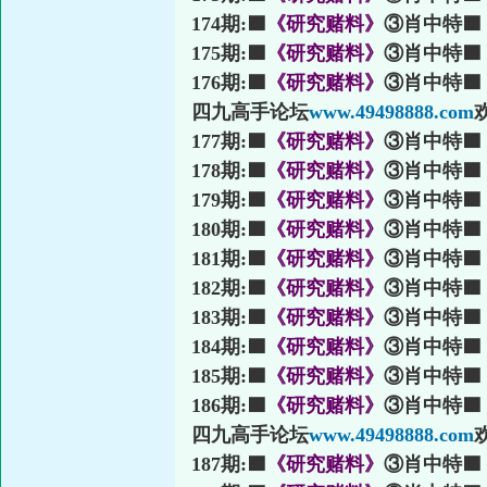
174期:🟪
《研究赌料》
③肖中特
175期:🟪
《研究赌料》
③肖中特🟪
176期:🟪
《研究赌料》
③肖中特🟪
四九高手论坛
www.49498888.com
177期:🟪
《研究赌料》
③肖中特🟪
178期:🟪
《研究赌料》
③肖中特🟪
179期:🟪
《研究赌料》
③肖中特
180期:🟪
《研究赌料》
③肖中特
181期:🟪
《研究赌料》
③肖中特
182期:🟪
《研究赌料》
③肖中特🟪
183期:🟪
《研究赌料》
③肖中特🟪
184期:🟪
《研究赌料》
③肖中特
185期:🟪
《研究赌料》
③肖中特🟪
186期:🟪
《研究赌料》
③肖中特🟪
四九高手论坛
www.49498888.com
187期:🟪
《研究赌料》
③肖中特🟪