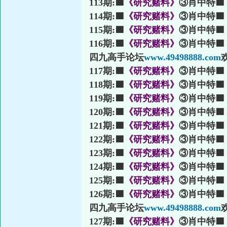
113期:🟪
《研究赌料》
③肖中特
114期:🟪
《研究赌料》
③肖中特🟪
115期:🟪
《研究赌料》
③肖中特🟪
116期:🟪
《研究赌料》
③肖中特
四九高手论坛
www.49498888.com
117期:🟪
《研究赌料》
③肖中特
118期:🟪
《研究赌料》
③肖中特
119期:🟪
《研究赌料》
③肖中特
120期:🟪
《研究赌料》
③肖中特
121期:🟪
《研究赌料》
③肖中特
122期:🟪
《研究赌料》
③肖中特
123期:🟪
《研究赌料》
③肖中特
124期:🟪
《研究赌料》
③肖中特🟪
125期:🟪
《研究赌料》
③肖中特🟪
126期:🟪
《研究赌料》
③肖中特
四九高手论坛
www.49498888.com
127期:🟪
《研究赌料》
③肖中特🟪