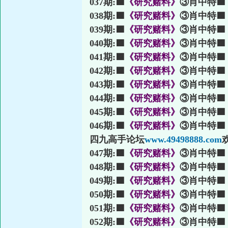
037期:🟪
《研究赌料》
③肖中特🟪
038期:🟪
《研究赌料》
③肖中特🟪
039期:🟪
《研究赌料》
③肖中特🟪
040期:🟪
《研究赌料》
③肖中特
041期:🟪
《研究赌料》
③肖中特
042期:🟪
《研究赌料》
③肖中特🟪
043期:🟪
《研究赌料》
③肖中特🟪
044期:🟪
《研究赌料》
③肖中特🟪
045期:🟪
《研究赌料》
③肖中特🟪
046期:🟪
《研究赌料》
③肖中特🟪
四九高手论坛
www.49498888.com
047期:🟪
《研究赌料》
③肖中特🟪
048期:🟪
《研究赌料》
③肖中特🟪
049期:🟪
《研究赌料》
③肖中特🟪
050期:🟪
《研究赌料》
③肖中特🟪
051期:🟪
《研究赌料》
③肖中特
052期:🟪
《研究赌料》
③肖中特🟪