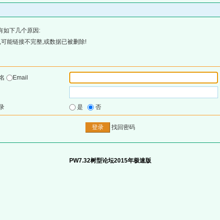
有如下几个原因:
可能链接不完整,或数据已被删除!
户名
Email
录
是
否
找回密码
PW7.32树型论坛2015年极速版