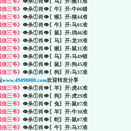
诚信三爷》
👁杀①肖👁〖马〗开:猴11准
诚信三爷》
👁杀①肖👁〖牛〗开:牛06错
诚信三爷》
👁杀①肖👁〖猴〗开:猪44准
诚信三爷》
👁杀①肖👁〖牛〗开:马01准
诚信三爷》
👁杀①肖👁〖鼠〗开:鸡46准
诚信三爷》
👁杀①肖👁〖马〗开:龙39准
诚信三爷》
👁杀①肖👁〖猴〗开:鼠31准
诚信三爷》
👁杀①肖👁〖马〗开:马49错
诚信三爷》
👁杀①肖👁〖鼠〗开:狗45准
诚信三爷》
👁杀①肖👁〖狗〗开:马37准
坛
www.49498888.com
欢迎转发分享
诚信三爷》
👁杀①肖👁〖羊〗开:虎41准
诚信三爷》
👁杀①肖👁〖狗〗开:虎29准
诚信三爷》
👁杀①肖👁〖兔〗开:鼠07准
诚信三爷》
👁杀①肖👁〖羊〗开:牛30准
诚信三爷》
👁杀①肖👁〖蛇〗开:鼠07准
诚信三爷》
👁杀①肖👁〖牛〗开:马37准