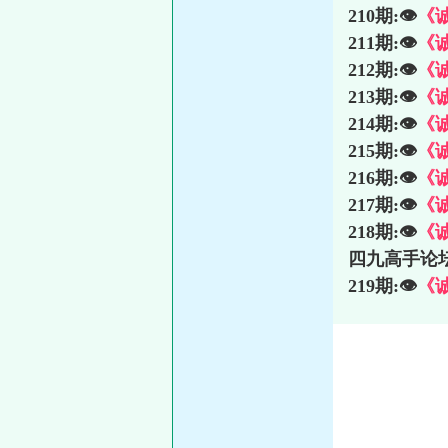
210期:👁
《
211期:👁
《
212期:👁
《
213期:👁
《
214期:👁
《
215期:👁
《
216期:👁
《
217期:👁
《
218期:👁
《
四九高手论
219期:👁
《