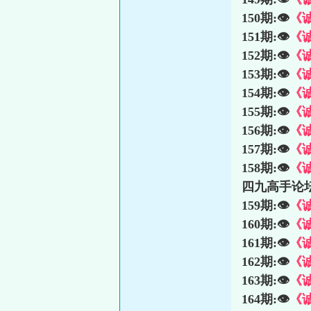
150期:👁
《
151期:👁
《
152期:👁
《
153期:👁
《
154期:👁
《
155期:👁
《
156期:👁
《
157期:👁
《
158期:👁
《
四九高手论
159期:👁
《
160期:👁
《
161期:👁
《
162期:👁
《
163期:👁
《
164期:👁
《