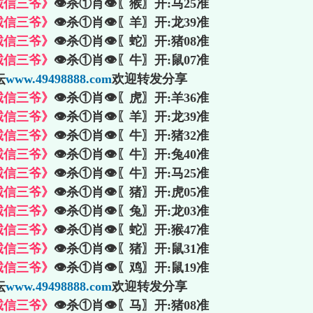
诚信三爷》
👁杀①肖👁〖猴〗开:马25准
诚信三爷》
👁杀①肖👁〖羊〗开:龙39准
诚信三爷》
👁杀①肖👁〖蛇〗开:猪08准
诚信三爷》
👁杀①肖👁〖牛〗开:鼠07准
坛
www.49498888.com
欢迎转发分享
诚信三爷》
👁杀①肖👁〖虎〗开:羊36准
诚信三爷》
👁杀①肖👁〖羊〗开:龙39准
诚信三爷》
👁杀①肖👁〖牛〗开:猪32准
诚信三爷》
👁杀①肖👁〖牛〗开:兔40准
诚信三爷》
👁杀①肖👁〖牛〗开:马25准
诚信三爷》
👁杀①肖👁〖猪〗开:虎05准
诚信三爷》
👁杀①肖👁〖兔〗开:龙03准
诚信三爷》
👁杀①肖👁〖蛇〗开:猴47准
诚信三爷》
👁杀①肖👁〖猪〗开:鼠31准
诚信三爷》
👁杀①肖👁〖鸡〗开:鼠19准
坛
www.49498888.com
欢迎转发分享
诚信三爷》
👁杀①肖👁〖马〗开:猪08准