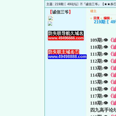
主题 :
219期:〖49论坛〗🃏『诚信三爷』【★★杀①
楼主
【
诚信三爷
】
u
回复
u
编辑
u
219期:〖
防失联导航久域名
www.49496666.com
109期:👁
《
110期:👁
《
防失联主域名①
111期:👁
《
www.49498888.com
112期:👁
《
113期:👁
《
114期:👁
《
115期:👁
《
116期:👁
《
117期:👁
《
118期:👁
《
四九高手论