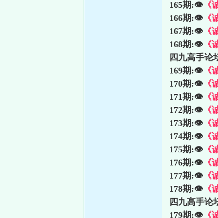
165期:👁
《
166期:👁
《
167期:👁
《
168期:👁
《
四九高手论
169期:👁
《
170期:👁
《
171期:👁
《
172期:👁
《
173期:👁
《
174期:👁
《
175期:👁
《
176期:👁
《
177期:👁
《
178期:👁
《
四九高手论
179期:👁
《