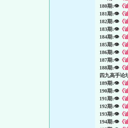
180期:👁
《
181期:👁
《
182期:👁
《
183期:👁
《
184期:👁
《
185期:👁
《
186期:👁
《
187期:👁
《
188期:👁
《
四九高手论
189期:👁
《
190期:👁
《
191期:👁
《
192期:👁
《
193期:👁
《
194期:👁
《