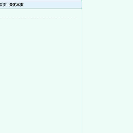
首页
|
关闭本页