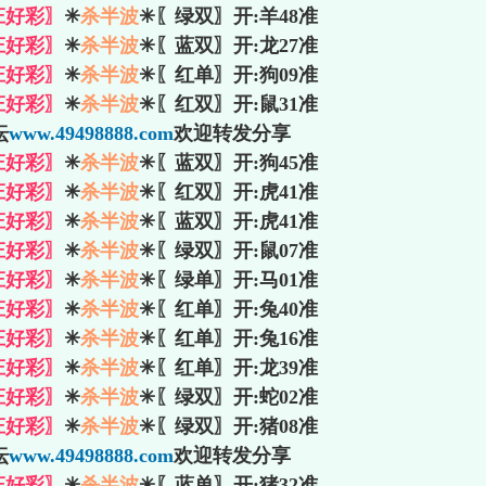
庄好彩〗
✳
杀半波
✳〖绿双〗开:羊48准
庄好彩〗
✳
杀半波
✳〖蓝双〗开:龙27准
庄好彩〗
✳
杀半波
✳〖红单〗开:狗09准
庄好彩〗
✳
杀半波
✳〖红双〗开:鼠31准
坛
www.49498888.com
欢迎转发分享
庄好彩〗
✳
杀半波
✳〖蓝双〗开:狗45准
庄好彩〗
✳
杀半波
✳〖红双〗开:虎41准
庄好彩〗
✳
杀半波
✳〖蓝双〗开:虎41准
庄好彩〗
✳
杀半波
✳〖绿双〗开:鼠07准
庄好彩〗
✳
杀半波
✳〖绿单〗开:马01准
庄好彩〗
✳
杀半波
✳〖红单〗开:兔40准
庄好彩〗
✳
杀半波
✳〖红单〗开:兔16准
庄好彩〗
✳
杀半波
✳〖红单〗开:龙39准
庄好彩〗
✳
杀半波
✳〖绿双〗开:蛇02准
庄好彩〗
✳
杀半波
✳〖绿双〗开:猪08准
坛
www.49498888.com
欢迎转发分享
庄好彩〗
✳
杀半波
✳〖蓝单〗开:猪32准