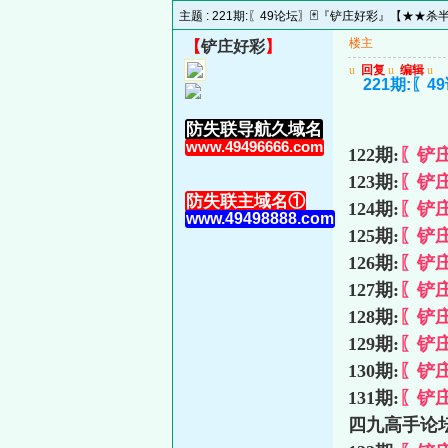
主题 :
221期:〖49论坛〗🃏『铲庄好彩』【★★杀半
楼主
【
铲庄好彩
】
u
回复
u
编辑
u
221期:〖
防失联导航久域名
www.49496666.com
122期:
〖铲
123期:
〖铲
防失联主域名①
124期:
〖铲
www.49498888.com
125期:
〖铲
126期:
〖铲
127期:
〖铲
128期:
〖铲
129期:
〖铲
130期:
〖铲
131期:
〖铲
四九高手论