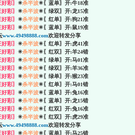
庄好彩〗
✳
杀半波
✳〖蓝单〗开:牛18准
庄好彩〗
✳
杀半波
✳〖绿双〗开:龙15准
庄好彩〗
✳
杀半波
✳〖红单〗开:狗21准
庄好彩〗
✳
杀半波
✳〖蓝单〗开:鼠19准
坛
www.49498888.com
欢迎转发分享
庄好彩〗
✳
杀半波
✳〖红单〗开:虎41准
庄好彩〗
✳
杀半波
✳〖红双〗开:羊24错
庄好彩〗
✳
杀半波
✳〖绿单〗开:马01准
庄好彩〗
✳
杀半波
✳〖绿双〗开:羊36准
庄好彩〗
✳
杀半波
✳〖绿单〗开:猴23准
庄好彩〗
✳
杀半波
✳〖红单〗开:马01错
庄好彩〗
✳
杀半波
✳〖蓝单〗开:兔16准
庄好彩〗
✳
杀半波
✳〖蓝单〗开:龙15错
庄好彩〗
✳
杀半波
✳〖红双〗开:兔16准
庄好彩〗
✳
杀半波
✳〖红双〗开:虎29准
坛
www.49498888.com
欢迎转发分享
庄好彩〗
✳
杀半波
✳〖蓝单〗开:马25错