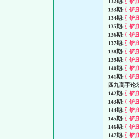
132期:
〖铲
133期:
〖铲
134期:
〖铲
135期:
〖铲
136期:
〖铲
137期:
〖铲
138期:
〖铲
139期:
〖铲
140期:
〖铲
141期:
〖铲
四九高手论
142期:
〖铲
143期:
〖铲
144期:
〖铲
145期:
〖铲
146期:
〖铲
147期:
〖铲