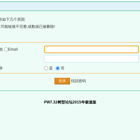
有如下几个原因:
可能链接不完整,或数据已被删除!
户名
Email
录
是
否
找回密码
PW7.32树型论坛2015年极速版