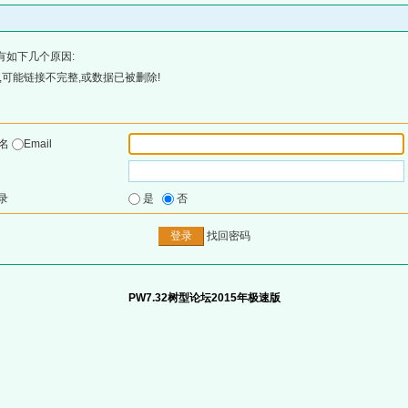
有如下几个原因:
可能链接不完整,或数据已被删除!
户名
Email
录
是
否
找回密码
PW7.32树型论坛2015年极速版