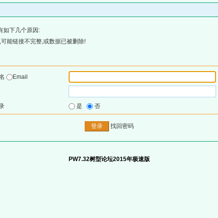
有如下几个原因:
可能链接不完整,或数据已被删除!
户名
Email
录
是
否
找回密码
PW7.32树型论坛2015年极速版