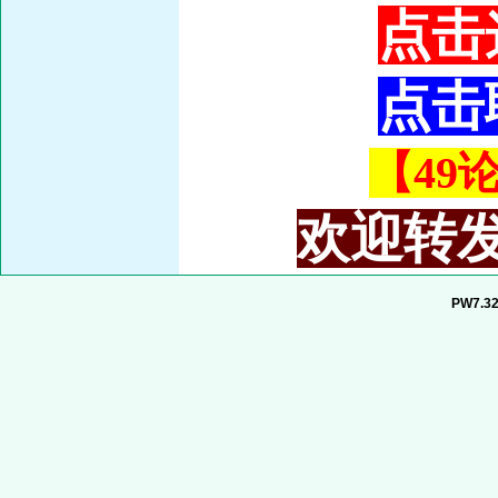
点击
点击
【49论
欢迎转发
PW7.