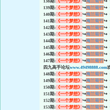
138期:
《一个梦想》
↪
梅兰菊竹
↪
139期:
《一个梦想》
↪
梅兰菊竹
↪
140期:
《一个梦想》
↪
梅兰菊竹
↪
141期:
《一个梦想》
↪
梅兰菊竹
↪
142期:
《一个梦想》
↪
梅兰菊竹
↪
143期:
《一个梦想》
↪
梅兰菊竹
↪
144期:
《一个梦想》
↪
梅兰菊竹
↪
145期:
《一个梦想》
↪
梅兰菊竹
↪
146期:
《一个梦想》
↪
梅兰菊竹
↪
147期:
《一个梦想》
↪
梅兰菊竹
↪
四九高手论坛
www.49498888.com
148期:
《一个梦想》
↪
梅兰菊竹
↪
149期:
《一个梦想》
↪
梅兰菊竹
↪
150期:
《一个梦想》
↪
梅兰菊竹
↪
151期:
《一个梦想》
↪
梅兰菊竹
↪
152期:
《一个梦想》
↪
梅兰菊竹
↪
153期:
《一个梦想》
↪
梅兰菊竹
↪