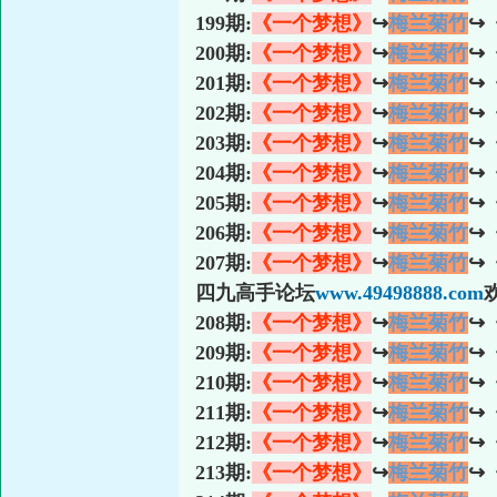
199期:
《一个梦想》
↪
梅兰菊竹
↪
200期:
《一个梦想》
↪
梅兰菊竹
↪
201期:
《一个梦想》
↪
梅兰菊竹
↪
202期:
《一个梦想》
↪
梅兰菊竹
↪
203期:
《一个梦想》
↪
梅兰菊竹
↪
204期:
《一个梦想》
↪
梅兰菊竹
↪
205期:
《一个梦想》
↪
梅兰菊竹
↪
206期:
《一个梦想》
↪
梅兰菊竹
↪
207期:
《一个梦想》
↪
梅兰菊竹
↪
四九高手论坛
www.49498888.com
208期:
《一个梦想》
↪
梅兰菊竹
↪
209期:
《一个梦想》
↪
梅兰菊竹
↪
210期:
《一个梦想》
↪
梅兰菊竹
↪
211期:
《一个梦想》
↪
梅兰菊竹
↪
212期:
《一个梦想》
↪
梅兰菊竹
↪
213期:
《一个梦想》
↪
梅兰菊竹
↪