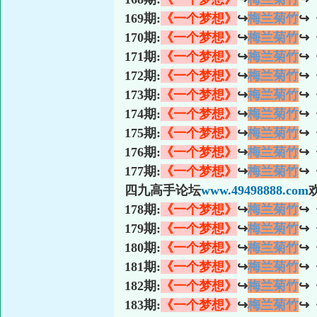
169期:
《一个梦想》
↪
梅兰菊竹
↪
170期:
《一个梦想》
↪
梅兰菊竹
↪
171期:
《一个梦想》
↪
梅兰菊竹
↪
172期:
《一个梦想》
↪
梅兰菊竹
↪
173期:
《一个梦想》
↪
梅兰菊竹
↪
174期:
《一个梦想》
↪
梅兰菊竹
↪
175期:
《一个梦想》
↪
梅兰菊竹
↪
176期:
《一个梦想》
↪
梅兰菊竹
↪
177期:
《一个梦想》
↪
梅兰菊竹
↪
四九高手论坛
www.49498888.com
178期:
《一个梦想》
↪
梅兰菊竹
↪
179期:
《一个梦想》
↪
梅兰菊竹
↪
180期:
《一个梦想》
↪
梅兰菊竹
↪
181期:
《一个梦想》
↪
梅兰菊竹
↪
182期:
《一个梦想》
↪
梅兰菊竹
↪
183期:
《一个梦想》
↪
梅兰菊竹
↪