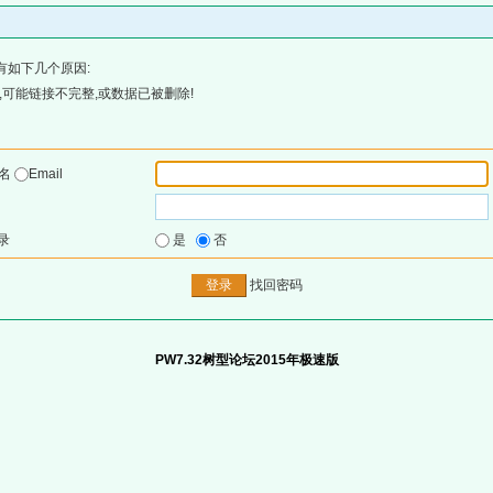
有如下几个原因:
可能链接不完整,或数据已被删除!
户名
Email
录
是
否
找回密码
PW7.32树型论坛2015年极速版