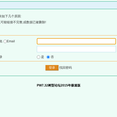
有如下几个原因:
可能链接不完整,或数据已被删除!
户名
Email
录
是
否
找回密码
PW7.32树型论坛2015年极速版