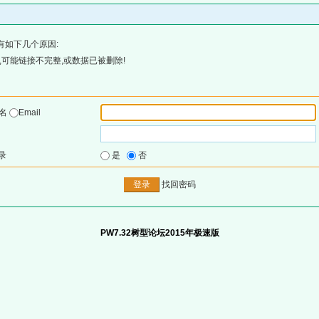
有如下几个原因:
可能链接不完整,或数据已被删除!
户名
Email
录
是
否
找回密码
PW7.32树型论坛2015年极速版