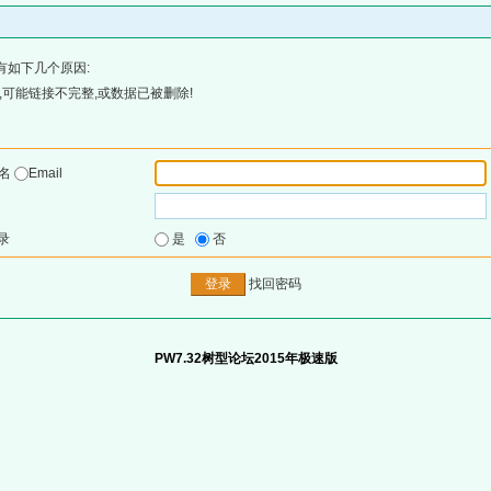
有如下几个原因:
可能链接不完整,或数据已被删除!
户名
Email
录
是
否
找回密码
PW7.32树型论坛2015年极速版