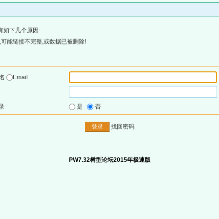
有如下几个原因:
可能链接不完整,或数据已被删除!
户名
Email
录
是
否
找回密码
PW7.32树型论坛2015年极速版