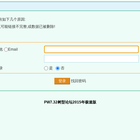
有如下几个原因:
可能链接不完整,或数据已被删除!
户名
Email
录
是
否
找回密码
PW7.32树型论坛2015年极速版