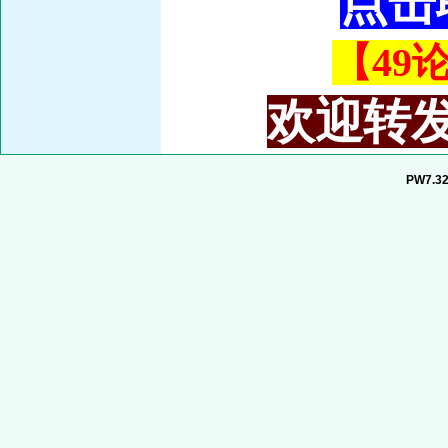
点击
【49论
欢迎转发
PW7.