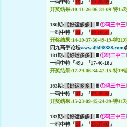
一码中特『
15
』『
10-26-09
』
开奖结果:10-11-26-06-31-09-特15
180期:
【好运多多】
🍫
①码三中三
一码中特『
21
』『
49-10-37
』
开奖结果:14-10-37-30-49-19-特21
四九高手论坛
www.49498888.com
181期:
【好运多多】
🍫
①码三中三
一码中特『49』『17-46-18』
开奖结果:17-29-06-34-47-15-特19
182期:
【好运多多】
🍫
①码三中三
一码中特『
41
』『
09-39-24
』
开奖结果:15-23-09-45-24-39-特41
183期:
【好运多多】
🍫
①码三中三
一码中特『
24
』『
23-37-03
』