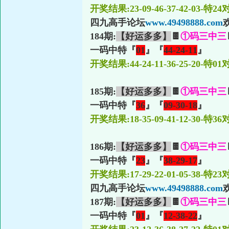
开奖结果:23-09-46-37-42-03-特24
四九高手论坛
www.49498888.com
184期:
【好运多多】
🍫
①码三中三
一码中特『
01
』『
44-24-11
』
开奖结果:44-24-11-36-25-20-特01
185期:
【好运多多】
🍫
①码三中三
一码中特『
36
』『
09-30-18
』
开奖结果:18-35-09-41-12-30-特36
186期:
【好运多多】
🍫
①码三中三
一码中特『
23
』『
38-29-17
』
开奖结果:17-29-22-01-05-38-特23
四九高手论坛
www.49498888.com
187期:
【好运多多】
🍫
①码三中三
一码中特『
01
』『
12-38-22
』