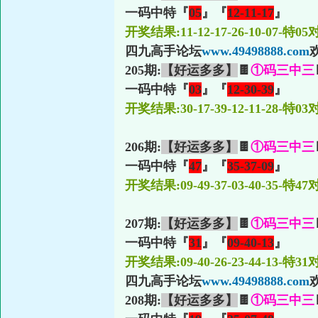
一码中特『
05
』『
12-11-17
』
开奖结果:11-12-17-26-10-07-特05
四九高手论坛
www.49498888.com
205期:
【好运多多】
🍫
①码三中三
一码中特『
03
』『
12-30-39
』
开奖结果:30-17-39-12-11-28-特03
206期:
【好运多多】
🍫
①码三中三
一码中特『
47
』『
35-37-09
』
开奖结果:09-49-37-03-40-35-特47
207期:
【好运多多】
🍫
①码三中三
一码中特『
31
』『
09-40-13
』
开奖结果:09-40-26-23-44-13-特31
四九高手论坛
www.49498888.com
208期:
【好运多多】
🍫
①码三中三