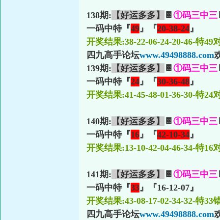
138期:
【好运多多】
🍫
①码三中三
一码中特『
49
』『
20-38-24
』
开奖结果:38-22-06-24-20-46-特49
四九高手论坛
www.49498888.com
139期:
【好运多多】
🍫
①码三中三
一码中特『
24
』『
30-36-48
』
开奖结果:41-45-48-01-36-30-特24
140期:
【好运多多】
🍫
①码三中三
一码中特『
16
』『
42-10-34
』
开奖结果:13-10-42-04-46-34-特16
141期:
【好运多多】
🍫
①码三中三
一码中特『
33
』『16-12-07』
开奖结果:43-08-17-02-34-32-特33
四九高手论坛
www.49498888.com