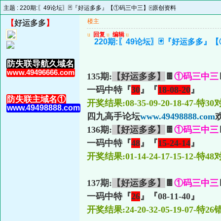
主题 :
220期:〖49论坛〗🃏『好运多多』【①码三中三】🀄原创资料
楼主
【
好运多多
】
u
回复
u
编辑
u
220期:〖49论坛〗🃏『好运多多』
防失联导航久域名
www.49496666.com
135期:
【好运多多】
🍫
①码三中三
一码中特『
30
』『
18-08-20
』
防失联主域名①
开奖结果:08-35-09-20-18-47-特30
www.49498888.com
四九高手论坛
www.49498888.com
136期:
【好运多多】
🍫
①码三中三
一码中特『
48
』『
15-24-14
』
开奖结果:01-14-24-17-15-12-特48
137期:
【好运多多】
🍫
①码三中三
一码中特『
26
』『08-11-40』
开奖结果:24-20-32-05-19-07-特26