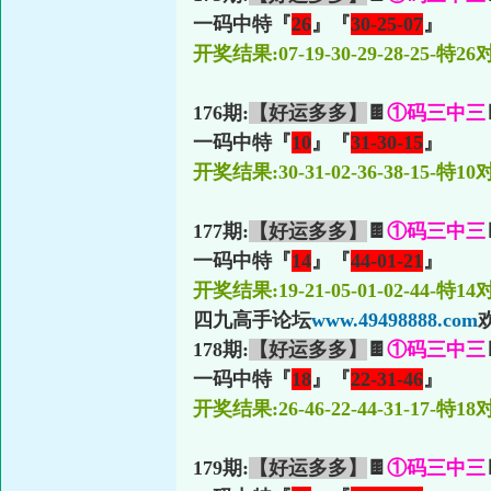
一码中特『
26
』『
30-25-07
』
开奖结果:07-19-30-29-28-25-特26
176期:
【好运多多】
🍫
①码三中三
一码中特『
10
』『
31-30-15
』
开奖结果:30-31-02-36-38-15-特10
177期:
【好运多多】
🍫
①码三中三
一码中特『
14
』『
44-01-21
』
开奖结果:19-21-05-01-02-44-特14
四九高手论坛
www.49498888.com
178期:
【好运多多】
🍫
①码三中三
一码中特『
18
』『
22-31-46
』
开奖结果:26-46-22-44-31-17-特18
179期:
【好运多多】
🍫
①码三中三