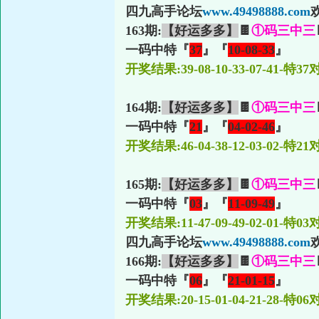
四九高手论坛
www.49498888.com
163期:
【好运多多】
🍫
①码三中三
一码中特『
37
』『
10-08-33
』
开奖结果:39-08-10-33-07-41-特37
164期:
【好运多多】
🍫
①码三中三
一码中特『
21
』『
04-02-46
』
开奖结果:46-04-38-12-03-02-特21
165期:
【好运多多】
🍫
①码三中三
一码中特『
03
』『
11-09-49
』
开奖结果:11-47-09-49-02-01-特03
四九高手论坛
www.49498888.com
166期:
【好运多多】
🍫
①码三中三
一码中特『
06
』『
21-01-15
』
开奖结果:20-15-01-04-21-28-特06