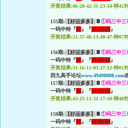
开奖结果:46-28-42-31-23-34-特41
155期:
【好运多多】
🍫
①码三中三
一码中特『
07
』『
37-13-21
』
开奖结果:21-37-46-13-40-47-特07
156期:
【好运多多】
🍫
①码三中三
一码中特『
01
』『
37-31-16
』
开奖结果:31-16-11-03-37-12-特01
四九高手论坛
www.49498888.com
157期:
【好运多多】
🍫
①码三中三
一码中特『
40
』『
17-43-25
』
开奖结果:43-25-11-31-17-10-特40
158期:
【好运多多】
🍫
①码三中三
一码中特『
16
』『
01-03-43
』