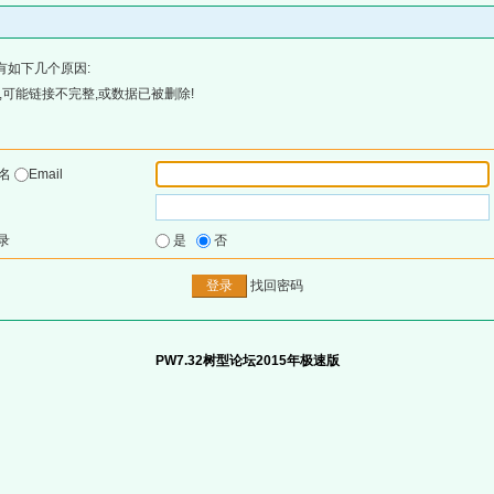
有如下几个原因:
可能链接不完整,或数据已被删除!
户名
Email
录
是
否
找回密码
PW7.32树型论坛2015年极速版