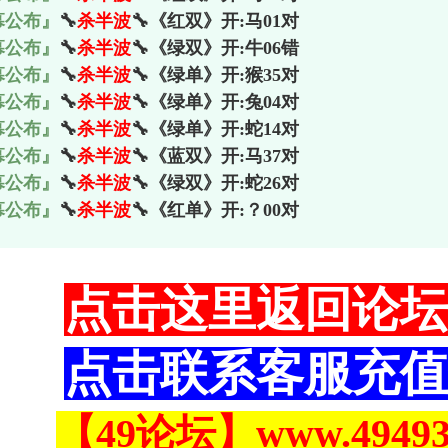
幕公布』
🔧
杀半波
🔧《红双》开:马01对
幕公布』
🔧
杀半波
🔧《绿双》开:牛06错
幕公布』
🔧
杀半波
🔧《绿单》开:猴35对
幕公布』
🔧
杀半波
🔧《绿单》开:兔04对
幕公布』
🔧
杀半波
🔧《绿单》开:蛇14对
幕公布』
🔧
杀半波
🔧《蓝双》开:马37对
幕公布』
🔧
杀半波
🔧《绿双》开:蛇26对
幕公布』
🔧
杀半波
🔧《红单》开:？00对
点击这里返回论坛
点击联系客服充值
【49论坛】www.49493