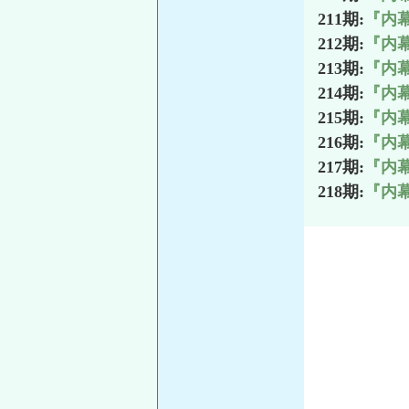
211期:
『内
212期:
『内
213期:
『内
214期:
『内
215期:
『内
216期:
『内
217期:
『内
218期:
『内