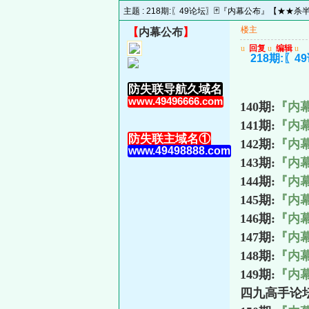
主题 :
218期:〖49论坛〗🃏『内幕公布』【★★杀半
楼主
【
内幕公布
】
u
回复
u
编辑
u
218期:〖
防失联导航久域名
www.49496666.com
140期:
『内
141期:
『内
防失联主域名①
142期:
『内
www.49498888.com
143期:
『内
144期:
『内
145期:
『内
146期:
『内
147期:
『内
148期:
『内
149期:
『内
四九高手论