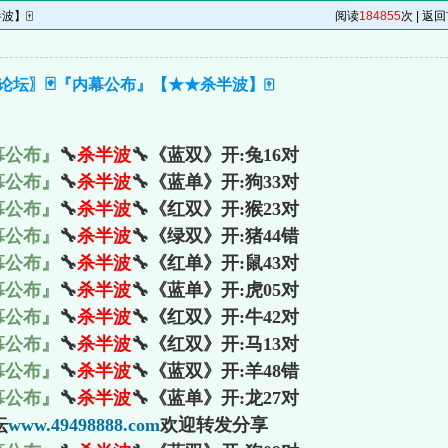
波】🀄
阅读
184855
次 |
返回
49论坛〗🃏『内幕公布』【★★杀半波】🀄
幕公布』
🔧
杀半波
🔧《蓝双》开:兔16对
幕公布』
🔧
杀半波
🔧《蓝单》开:狗33对
幕公布』
🔧
杀半波
🔧《红双》开:猴23对
幕公布』
🔧
杀半波
🔧《绿双》开:猪44错
幕公布』
🔧
杀半波
🔧《红单》开:鼠43对
幕公布』
🔧
杀半波
🔧《蓝单》开:虎05对
幕公布』
🔧
杀半波
🔧《红双》开:牛42对
幕公布』
🔧
杀半波
🔧《红双》开:马13对
幕公布』
🔧
杀半波
🔧《蓝双》开:羊48错
幕公布』
🔧
杀半波
🔧《蓝单》开:龙27对
坛
www.49498888.com
欢迎转发分享