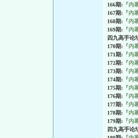
166期:
『内
167期:
『内
168期:
『内
169期:
『内
四九高手论
170期:
『内
171期:
『内
172期:
『内
173期:
『内
174期:
『内
175期:
『内
176期:
『内
177期:
『内
178期:
『内
179期:
『内
四九高手论
180期:
『内