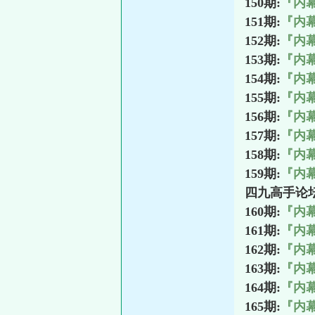
150期:
『内
151期:
『内
152期:
『内
153期:
『内
154期:
『内
155期:
『内
156期:
『内
157期:
『内
158期:
『内
159期:
『内
四九高手论
160期:
『内
161期:
『内
162期:
『内
163期:
『内
164期:
『内
165期:
『内