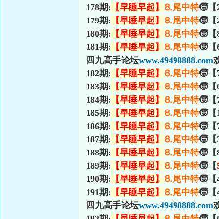
178期:
【早睡早起】
⒏尾中特
🧒【2.
179期:
【早睡早起】
⒏尾中特
🧒【2
180期:
【早睡早起】
⒏尾中特
🧒【8.
181期:
【早睡早起】
⒏尾中特
🧒【6
四九高手论坛
www.49498888.com
182期:
【早睡早起】
⒏尾中特
🧒【7.
183期:
【早睡早起】
⒏尾中特
🧒【0
184期:
【早睡早起】
⒏尾中特
🧒【7.
185期:
【早睡早起】
⒏尾中特
🧒【1
186期:
【早睡早起】
⒏尾中特
🧒【7
187期:
【早睡早起】
⒏尾中特
🧒【3
188期:
【早睡早起】
⒏尾中特
🧒【8
189期:
【早睡早起】
⒏尾中特
🧒【
190期:
【早睡早起】
⒏尾中特
🧒【4
191期:
【早睡早起】
⒏尾中特
🧒【4.
四九高手论坛
www.49498888.com
192期:
【早睡早起】
⒏尾中特
🧒【0