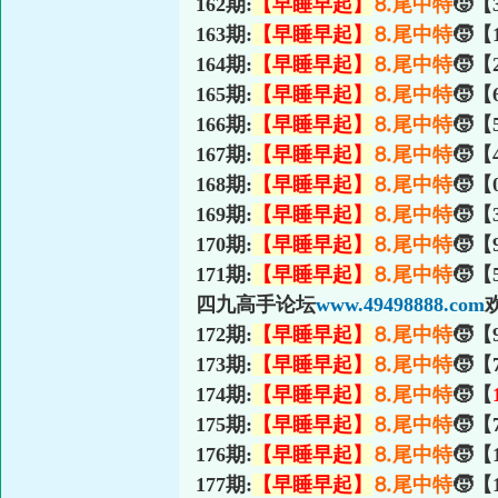
162期:
【早睡早起】
⒏尾中特
🧒【3.
163期:
【早睡早起】
⒏尾中特
🧒【1
164期:
【早睡早起】
⒏尾中特
🧒【2.
165期:
【早睡早起】
⒏尾中特
🧒【6
166期:
【早睡早起】
⒏尾中特
🧒【5
167期:
【早睡早起】
⒏尾中特
🧒【4.
168期:
【早睡早起】
⒏尾中特
🧒【0
169期:
【早睡早起】
⒏尾中特
🧒【3.
170期:
【早睡早起】
⒏尾中特
🧒【9.
171期:
【早睡早起】
⒏尾中特
🧒【5
四九高手论坛
www.49498888.com
172期:
【早睡早起】
⒏尾中特
🧒【9
173期:
【早睡早起】
⒏尾中特
🧒【7.
174期:
【早睡早起】
⒏尾中特
🧒【
175期:
【早睡早起】
⒏尾中特
🧒【7
176期:
【早睡早起】
⒏尾中特
🧒【1
177期:
【早睡早起】
⒏尾中特
🧒【1