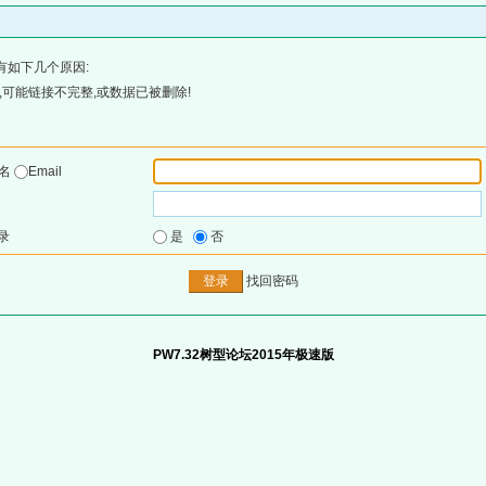
有如下几个原因:
可能链接不完整,或数据已被删除!
户名
Email
录
是
否
找回密码
PW7.32树型论坛2015年极速版