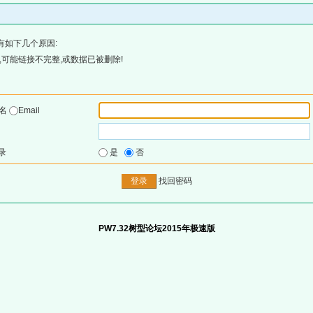
有如下几个原因:
可能链接不完整,或数据已被删除!
户名
Email
录
是
否
找回密码
PW7.32树型论坛2015年极速版