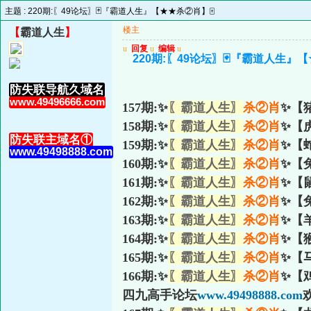
主题 :
220期:〖49论坛〗🃏『霸道人生』【★★杀②肖】🀄
楼主
【
霸道人生
】
u
回复
u
编辑
u
220期:〖49论坛〗🃏『霸道人生』【
防失联导航久域名
www.49496666.com
157期:✨
〖霸道人生〗
杀②肖
✨【
158期:✨
〖霸道人生〗
杀②肖
✨【
防失联主域名①
159期:✨
〖霸道人生〗
杀②肖
✨【
www.49498888.com
160期:✨
〖霸道人生〗
杀②肖
✨【
161期:✨
〖霸道人生〗
杀②肖
✨【
162期:✨
〖霸道人生〗
杀②肖
✨【
163期:✨
〖霸道人生〗
杀②肖
✨【
164期:✨
〖霸道人生〗
杀②肖
✨【
165期:✨
〖霸道人生〗
杀②肖
✨【
166期:✨
〖霸道人生〗
杀②肖
✨【
四九高手论坛
www.49498888.com