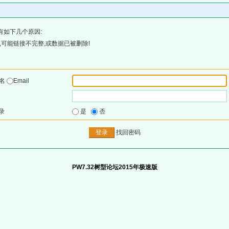
有如下几个原因:
可能链接不完整,或数据已被删除!
户名
Email
录
是
否
找回密码
PW7.32树型论坛2015年极速版