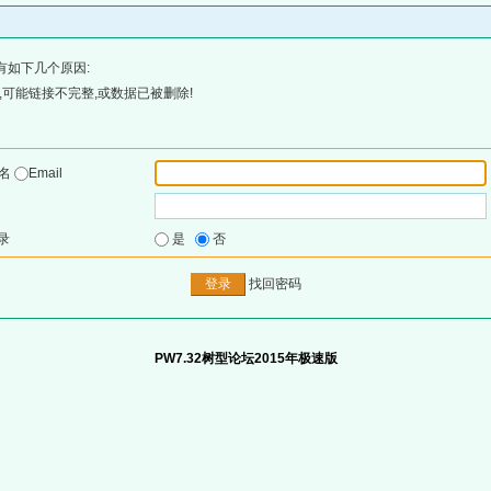
有如下几个原因:
可能链接不完整,或数据已被删除!
户名
Email
录
是
否
找回密码
PW7.32树型论坛2015年极速版