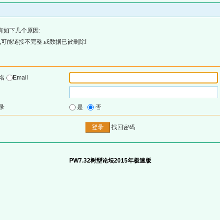
有如下几个原因:
可能链接不完整,或数据已被删除!
户名
Email
录
是
否
找回密码
PW7.32树型论坛2015年极速版