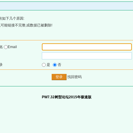
有如下几个原因:
可能链接不完整,或数据已被删除!
户名
Email
录
是
否
找回密码
PW7.32树型论坛2015年极速版