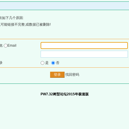
有如下几个原因:
可能链接不完整,或数据已被删除!
户名
Email
录
是
否
找回密码
PW7.32树型论坛2015年极速版