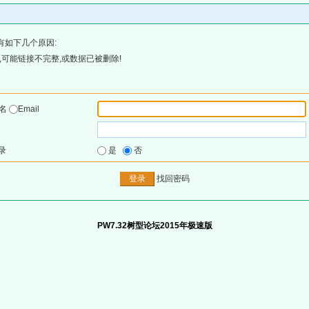
有如下几个原因:
可能链接不完整,或数据已被删除!
户名
Email
录
是
否
找回密码
PW7.32树型论坛2015年极速版