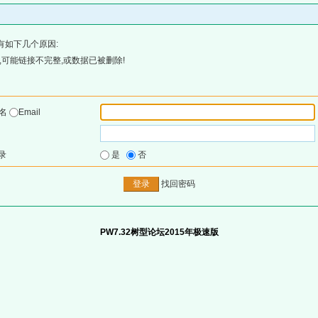
有如下几个原因:
可能链接不完整,或数据已被删除!
户名
Email
录
是
否
找回密码
PW7.32树型论坛2015年极速版