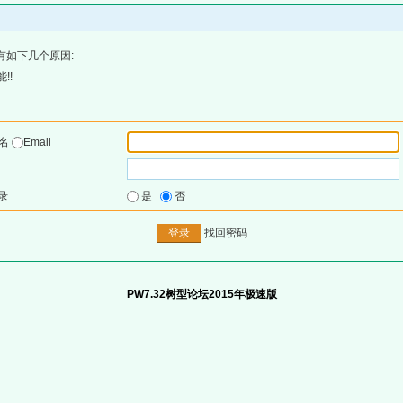
有如下几个原因:
!!
户名
Email
录
是
否
找回密码
PW7.32树型论坛2015年极速版