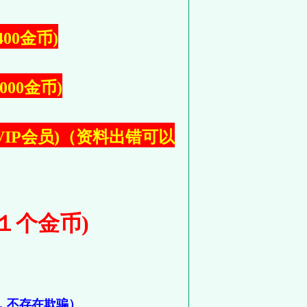
400金币)
000金币)
成为VIP会员)（资料出错可以
１个金币)
，不存在欺骗）