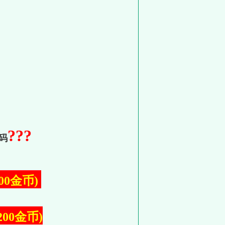
???
码
00金币)
200金币)