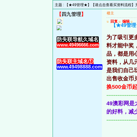
主题 :
【★49管理★】【请点击查看买资料流程】充值
楼主
【
四九管理
】
u
回复
u
编辑
u
【★49管理
为了吸引更
防失联导航久域名
www.49496666.com
料才能中奖
品，都是用
防失联主域名①
资料，从几
www.49498888.com
是我们自己
出售收金币
换500金币
----------------
49澳彩网
的好料，减
----------------