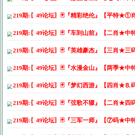
219期:〖49论坛〗🃏『精彩绝伦』【平特★①
219期:〖49论坛〗🃏『车到山前』【二肖★中
219期:〖49论坛〗🃏『英雄豪杰』【三肖★三
219期:〖49论坛〗🃏『水漫金山』【两季★中
219期:〖49论坛〗🃏『梦幻西游』【四肖★⒏
219期:〖49论坛〗🃏『弦歌不辍』【二肖★四
219期:〖49论坛〗🃏『三军一师』【⑦码★中