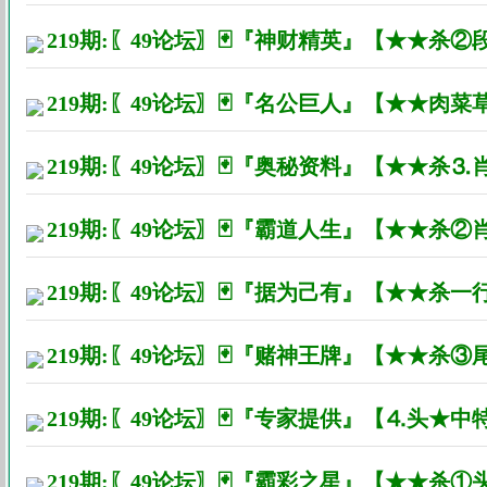
219期:〖49论坛〗🃏『神财精英』【★★杀②段
219期:〖49论坛〗🃏『名公巨人』【★★肉菜草
219期:〖49论坛〗🃏『奥秘资料』【★★杀⒊肖
219期:〖49论坛〗🃏『霸道人生』【★★杀②肖
219期:〖49论坛〗🃏『据为己有』【★★杀一行
219期:〖49论坛〗🃏『赌神王牌』【★★杀③尾
219期:〖49论坛〗🃏『专家提供』【⒋头★中特
219期:〖49论坛〗🃏『霸彩之星』【★★杀①头