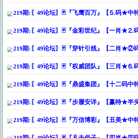
219期:〖49论坛〗🃏『飞鹰百万』【⒌码★中特
219期:〖49论坛〗🃏『金彩世纪』【一肖★⒉码
219期:〖49论坛〗🃏『穿针引线』【二肖★②码
219期:〖49论坛〗🃏『权威团队』【三肖★⒍码
219期:〖49论坛〗🃏『鼎盛集团』【十二码中特
219期:〖49论坛〗🃏『步履安详』【赢特★半头
219期:〖49论坛〗🃏『万信博彩』【丑美★中特
219期:〖49论坛〗🃏『凡夫俗子』【四肖★四码