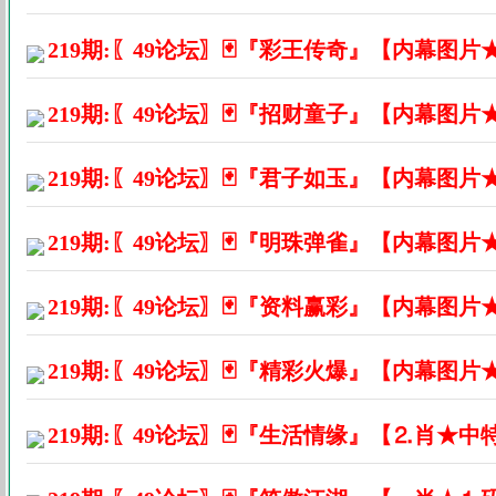
219期:〖49论坛〗🃏『彩王传奇』【内幕图片
219期:〖49论坛〗🃏『招财童子』【内幕图片
219期:〖49论坛〗🃏『君子如玉』【内幕图片
219期:〖49论坛〗🃏『明珠弹雀』【内幕图片
219期:〖49论坛〗🃏『资料赢彩』【内幕图片
219期:〖49论坛〗🃏『精彩火爆』【内幕图片
219期:〖49论坛〗🃏『生活情缘』【⒉肖★中