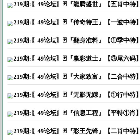
219期:〖49论坛〗🃏『龍腾盛世』【五肖中特】
219期:〖49论坛〗🃏『传奇特王』【一波中特】
219期:〖49论坛〗🃏『翻身准料』【①季中特】
219期:〖49论坛〗🃏『赢彩道士』【③尾六码】
219期:〖49论坛〗🃏『大家致富』【二合中特】
219期:〖49论坛〗🃏『无影无踪』【①行中特】
219期:〖49论坛〗🃏『信息工程』【平特①肖】
219期:〖49论坛〗🃏『彩王先锋』【二肖中特】