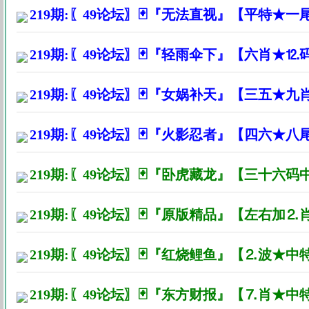
219期:〖49论坛〗🃏『无法直视』【平特★一尾
219期:〖49论坛〗🃏『轻雨伞下』【六肖★⒓码
219期:〖49论坛〗🃏『女娲补天』【三五★九肖
219期:〖49论坛〗🃏『火影忍者』【四六★八尾
219期:〖49论坛〗🃏『卧虎藏龙』【三十六码中
219期:〖49论坛〗🃏『原版精品』【左右加⒉肖
219期:〖49论坛〗🃏『红烧鲤鱼』【⒉波★中特
219期:〖49论坛〗🃏『东方财报』【⒎肖★中特