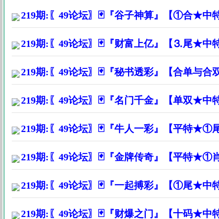
219期:〖49论坛〗🃏『谷子神算』【①合★中特
219期:〖49论坛〗🃏『财富上亿』【⒊尾★中特
219期:〖49论坛〗🃏『秘书透彩』【合单与合双
219期:〖49论坛〗🃏『名门千金』【单双★中特
219期:〖49论坛〗🃏『牛人一彩』【平特★①尾
219期:〖49论坛〗🃏『金牌传奇』【平特★①肖
219期:〖49论坛〗🃏『一起搏彩』【①尾★中特
219期:〖49论坛〗🃏『财爆之门』【十码★中特