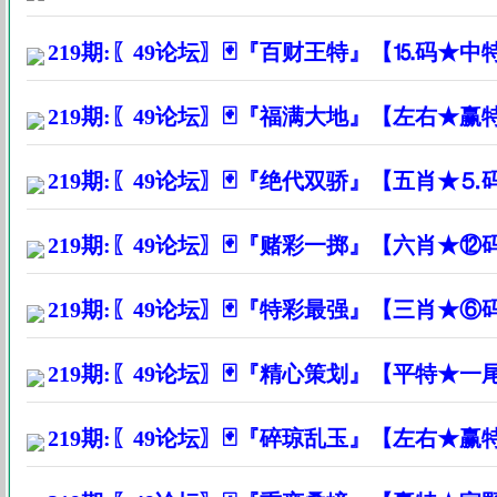
219期:〖49论坛〗🃏『百财王特』【⒖码★中特
219期:〖49论坛〗🃏『福满大地』【左右★赢特
219期:〖49论坛〗🃏『绝代双骄』【五肖★⒌码
219期:〖49论坛〗🃏『赌彩一掷』【六肖★⑫码
219期:〖49论坛〗🃏『特彩最强』【三肖★⑥码
219期:〖49论坛〗🃏『精心策划』【平特★一尾
219期:〖49论坛〗🃏『碎琼乱玉』【左右★赢特