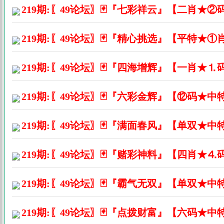
219期:〖49论坛〗🃏『七彩祥云』【二肖★②
219期:〖49论坛〗🃏『精心挑选』【平特★①
219期:〖49论坛〗🃏『四海增辉』【一肖★⒈
219期:〖49论坛〗🃏『六彩金辉』【⑫码★中
219期:〖49论坛〗🃏『满面春风』【单双★中
219期:〖49论坛〗🃏『赌彩神料』【四肖★⒋
219期:〖49论坛〗🃏『霸气无双』【单双★中
219期:〖49论坛〗🃏『点拨财富』【六码★中