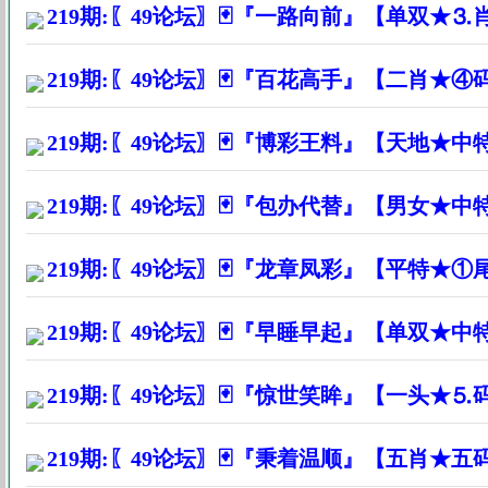
219期:〖49论坛〗🃏『一路向前』【单双★⒊肖
219期:〖49论坛〗🃏『百花高手』【二肖★④码
219期:〖49论坛〗🃏『博彩王料』【天地★中特
219期:〖49论坛〗🃏『包办代替』【男女★中特
219期:〖49论坛〗🃏『龙章凤彩』【平特★①尾
219期:〖49论坛〗🃏『早睡早起』【单双★中特
219期:〖49论坛〗🃏『惊世笑眸』【一头★⒌码
219期:〖49论坛〗🃏『秉着温顺』【五肖★五码