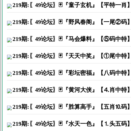
219期:〖49论坛〗🃏『童子玄机』【平特一肖】
219期:〖49论坛〗🃏『野风春阁』【一尾②码】
219期:〖49论坛〗🃏『马会爆料』【⑤码中特】
219期:〖49论坛〗🃏『天天中奖』【①尾中特】
219期:〖49论坛〗🃏『彩坛密福』【八码中特】
219期:〖49论坛〗🃏『黄河大侠』【⒋肖中特】
219期:〖49论坛〗🃏『胜算高手』【五肖⒑码】
219期:〖49论坛〗🃏『水天一色』【⒈头五码】