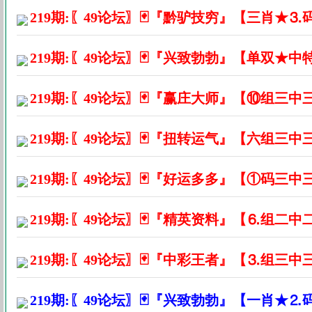
219期:〖49论坛〗🃏『黔驴技穷』【三肖★⒊
219期:〖49论坛〗🃏『兴致勃勃』【单双★中
219期:〖49论坛〗🃏『赢庄大师』【⑩组三中
219期:〖49论坛〗🃏『扭转运气』【六组三中
219期:〖49论坛〗🃏『好运多多』【①码三中
219期:〖49论坛〗🃏『精英资料』【⒍组二中
219期:〖49论坛〗🃏『中彩王者』【⒊组三中
219期:〖49论坛〗🃏『兴致勃勃』【一肖★⒉码