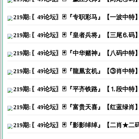
219期:〖49论坛〗🃏『专职彩马』【一波中特】
219期:〖49论坛〗🃏『皇者兵将』【三尾⒍码】
219期:〖49论坛〗🃏『中华赌神』【八码中特】
219期:〖49论坛〗🃏『龍凰玄机』【③肖中特】
219期:〖49论坛〗🃏『平齐铁路』【⒈段中特】
219期:〖49论坛〗🃏『富贵天喜』【红蓝绿肖】
219期:〖49论坛〗🃏『影影绰绰』【二肖★二码