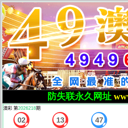
防失联永久网址
ww