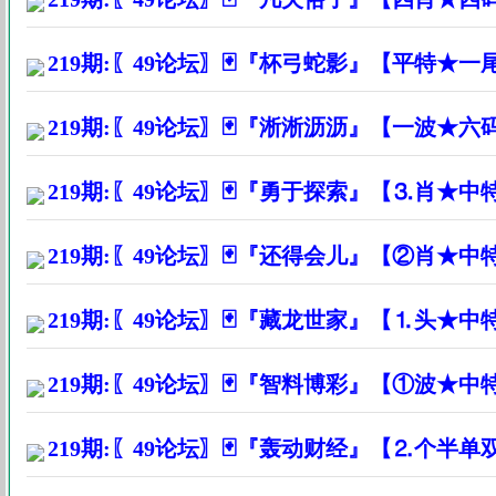
219期:〖49论坛〗🃏『杯弓蛇影』【平特★一尾
219期:〖49论坛〗🃏『淅淅沥沥』【一波★六码
219期:〖49论坛〗🃏『勇于探索』【⒊肖★中特
219期:〖49论坛〗🃏『还得会儿』【②肖★中特
219期:〖49论坛〗🃏『藏龙世家』【⒈头★中特
219期:〖49论坛〗🃏『智料博彩』【①波★中特
219期:〖49论坛〗🃏『轰动财经』【⒉个半单双